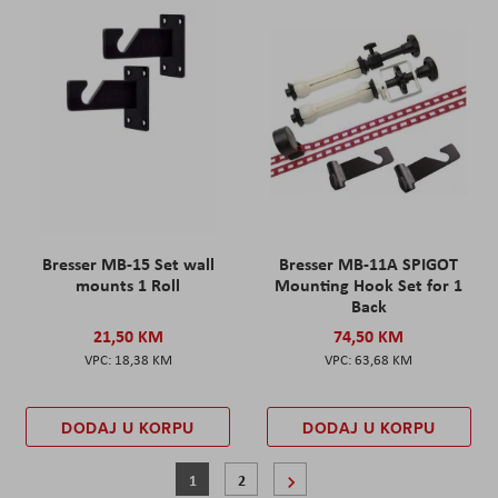
Bresser MB-15 Set wall
Bresser MB-11A SPIGOT
mounts 1 Roll
Mounting Hook Set for 1
Back
21,50 KM
74,50 KM
18,38 KM
63,68 KM
DODAJ U KORPU
DODAJ U KORPU
Stranica
Trenutno pregledavate stranicu
Stranica
Stranica
Sljedeće
1
2