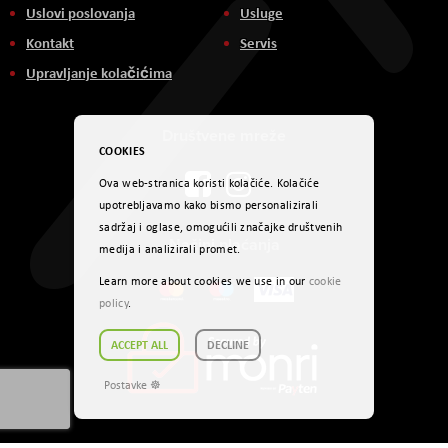
Uslovi poslovanja
Usluge
Kontakt
Servis
Upravljanje kolačićima
Društvene mreže
COOKIES
Ova web-stranica koristi kolačiće. Kolačiće
upotrebljavamo kako bismo personalizirali
sadržaj i oglase, omogućili značajke društvenih
Načini plaćanja
medija i analizirali promet.
Learn more about cookies we use in our
cookie
policy
.
ACCEPT ALL
DECLINE
Postavke ☸