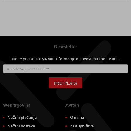
Newsletter
Budite prvi koji će saznati informacije o novostima i popustima.
Prijavite
se
za
naš
PRETPLATA
newsletter:
Web trgovina
Aviteh
Načini plaćanja
O nama
Načini dostave
Zastupništva