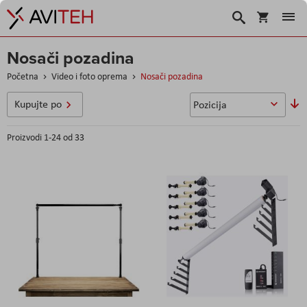
Korpa
Traži
Nosači pozadina
Početna
Video i foto oprema
Nosači pozadina
So
Kupujte po
u
Proizvodi
1
-
24
od
33