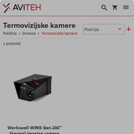
Korpa
Traži
Termovizijske kamere
So
u
Početna
Dronovi
Termovizijske kamere
1
proizvod
Workswell WIRIS Gen.2â€“
thermal imaging camera