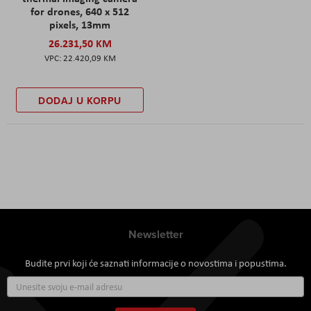
for drones, 640 x 512
pixels, 13mm
26.231,50 KM
22.420,09 KM
DODAJ U KORPU
Newsletter
Budite prvi koji će saznati informacije o novostima i popustima.
Prijavite
se
za