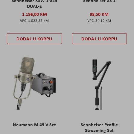
Sennheiser XSW 1-825
Sennheiser XS 1
DUAL-E
1.196,00 KM
98,50 KM
1.022,22 KM
84,19 KM
DODAJ U KORPU
DODAJ U KORPU
Neumann M 49 V Set
Sennheiser Profile
Streaming Set