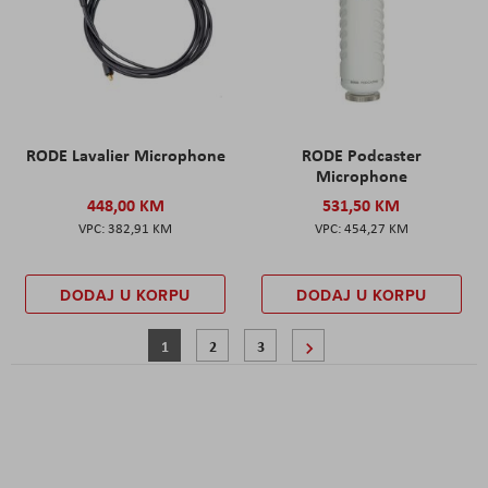
RODE Lavalier Microphone
RODE Podcaster
Microphone
448,00 KM
531,50 KM
382,91 KM
454,27 KM
DODAJ U KORPU
DODAJ U KORPU
Stranica
Trenutno pregledavate stranicu
Stranica
Stranica
Stranica
Sljedeće
1
2
3