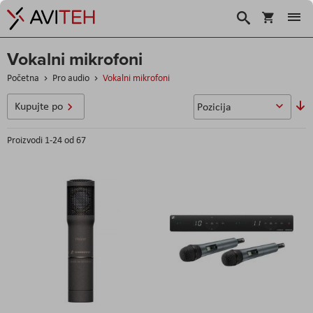
Korpa
Traži
Vokalni mikrofoni
Početna
Pro audio
Vokalni mikrofoni
So
Kupujte po
u
Proizvodi
1
-
24
od
67