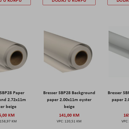
J U KORPU
DODAJ U KORPU
DODA
 SBP28 Paper
Bresser SBP28 Background
Bresser S
und 2.72x11m
paper 2.00x11m oyster
paper 2
ter beige
beige
6,00 KM
141,00 KM
16
158,97 KM
120,51 KM