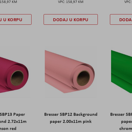
158,97 KM
158,97 KM
J U KORPU
DODAJ U KORPU
DODA
 SBP13 Paper
Bresser SBP12 Background
Bresser S
und 2.72x11m
paper 2.00x11m pink
pape
mson red
chrom