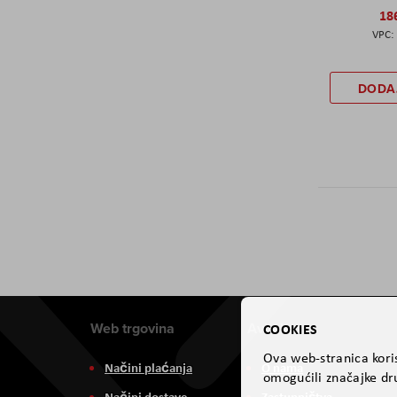
18
DODA
Web trgovina
Aviteh
COOKIES
Ova web-stranica koris
Načini plaćanja
O nama
omogućili značajke dru
Načini dostave
Zastupništva