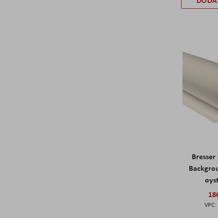
DODA
Bresser
Backgro
oys
18