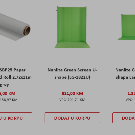
 SBP25 Paper
Nanlite Green Screen U-
Nanlite G
d Roll 2.72x11m
shape (LG-1822U)
shape La
grey
6,00 KM
821,00 KM
1.3
158,97 KM
701,71 KM
J U KORPU
DODAJ U KORPU
DODA