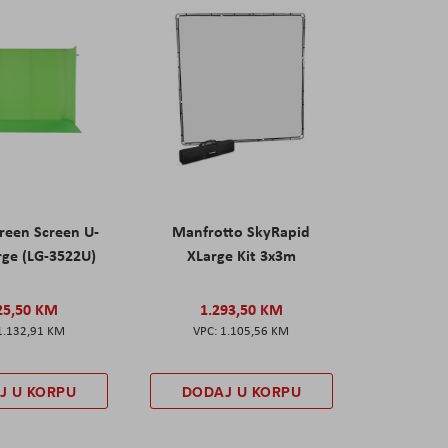
reen Screen U-
Manfrotto SkyRapid
rge (LG-3522U)
XLarge Kit 3x3m
25,50 KM
1.293,50 KM
1.132,91 KM
1.105,56 KM
J U KORPU
DODAJ U KORPU