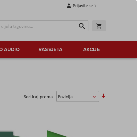
Prijavite se
Traži
Korpa
Traži
O AUDIO
RASVJETA
AKCIJE
Sortirajte
Sortiraj prema
uzlazno