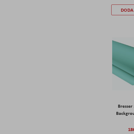
DODA
Bresser
Backgro
18