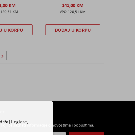
1,00 KM
141,00 KM
120,51 KM
120,51 KM
J U KORPU
DODAJ U KORPU
ca
Stranica
Sljedeće
er
ržaj i oglase,
i koji će saznati informacije o novostima i popustima.