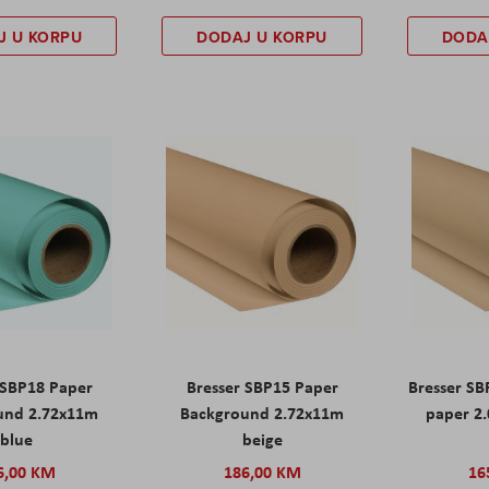
J U KORPU
DODAJ U KORPU
DODA
 SBP18 Paper
Bresser SBP15 Paper
Bresser S
und 2.72x11m
Background 2.72x11m
paper 2
blue
beige
6,00 KM
186,00 KM
16