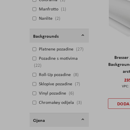
Manfrotto
1
Nanlite
2
Backgrounds
Platnene pozadine
27
Bresser
Pozadine s motivima
Backgroun
22
arc
Roll-Up pozadine
8
23
Sklopive pozadine
7
Vinyl pozadine
6
Chromakey odijela
3
DODA
Cijena