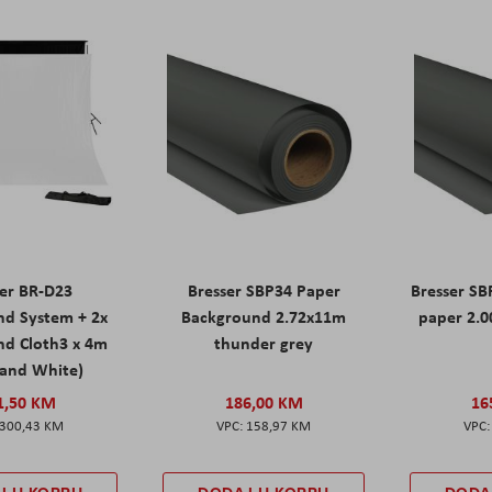
ser BR-D23
Bresser SBP34 Paper
Bresser S
nd System + 2x
Background 2.72x11m
paper 2.
nd Cloth3 x 4m
thunder grey
 and White)
1,50 KM
186,00 KM
16
300,43 KM
158,97 KM