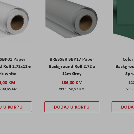
 SBP01 Paper
BRESSER SBP17 Paper
Colo
d Roll 2.72x11m
Background Roll 2.72 x
Backgrou
tic white
11m Grey
Spr
5,00 KM
186,00 KM
11
200,85 KM
158,97 KM
J U KORPU
DODAJ U KORPU
DODA