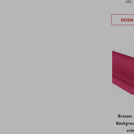
DODA
Bresser
Backgro
cri