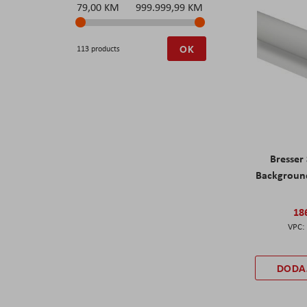
79,00 KM
999.999,99 KM
OK
113 products
Bresser
Backgroun
18
DODA