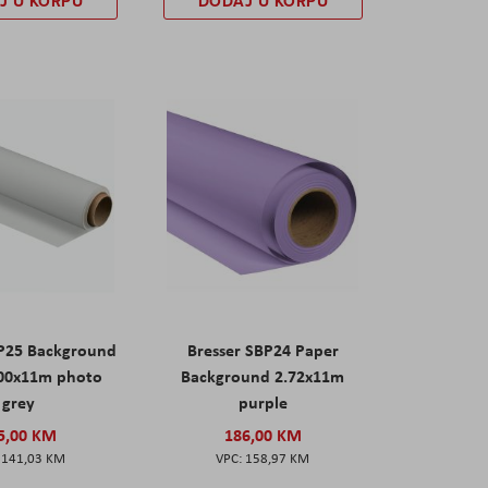
J U KORPU
DODAJ U KORPU
BP25 Background
Bresser SBP24 Paper
.00x11m photo
Background 2.72x11m
grey
purple
5,00 KM
186,00 KM
141,03 KM
158,97 KM