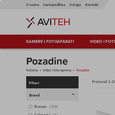
Preskoči
O nama
Zastupništva
Usluge
Kontakt
na
sadržaj
KAMERE I FOTOAPARATI
VIDEO I FO
Pozadine
Početna
Video i foto oprema
Pozadine
Proizvodi
1
-
2
Filteri
Brand
Bresser
109
Colorama
1