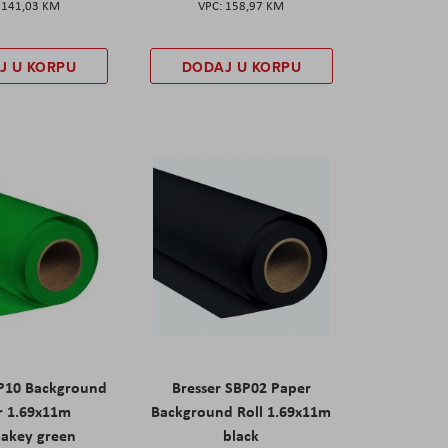
141,03 KM
158,97 KM
J U KORPU
DODAJ U KORPU
BP10 Background
Bresser SBP02 Paper
r 1.69x11m
Background Roll 1.69x11m
akey green
black