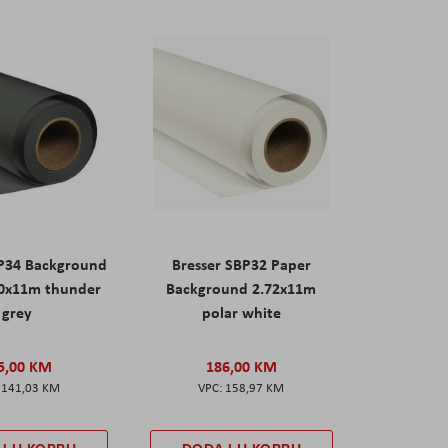
BP34 Background
Bresser SBP32 Paper
00x11m thunder
Background 2.72x11m
grey
polar white
5,00 KM
186,00 KM
141,03 KM
158,97 KM