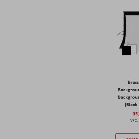
Bres
Backgrou
Backgrou
(Black
35