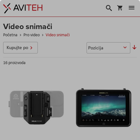
Korpa
Traži
Video snimači
Početna
Pro video
Video snimači
So
Kupujte po
u
16
proizvoda