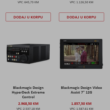
645,73 KM
1.126,50 KM
DODAJ U KORPU
DODAJ U KORPU
Blackmagic Design
Blackmagic Design Video
HyperDeck Extreme
Assist 7" 12G
Control
2.968,50 KM
1.857,50 KM
2.537,18 KM
1.587,61 KM