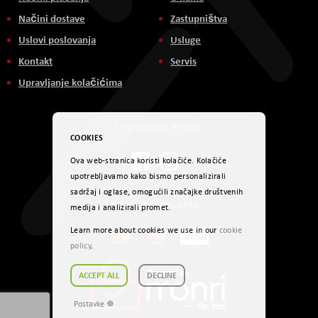
Načini dostave
Zastupništva
Uslovi poslovanja
Usluge
Kontakt
Servis
Upravljanje kolačićima
Društvene mreže
COOKIES
Ova web-stranica koristi kolačiće. Kolačiće
upotrebljavamo kako bismo personalizirali
sadržaj i oglase, omogućili značajke društvenih
Načini plaćanja
medija i analizirali promet.
Learn more about cookies we use in our
cookie
policy
.
ACCEPT ALL
DECLINE
Postavke ☸