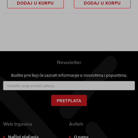
DODAJ U KORPU
DODAJ U KORPU
Newsletter
Budite prvi koji će saznati informacije o novostima i popustima.
Prijavite
se
za
naš
PRETPLATA
newsletter:
Web trgovina
Aviteh
Načini plaćanja
O nama