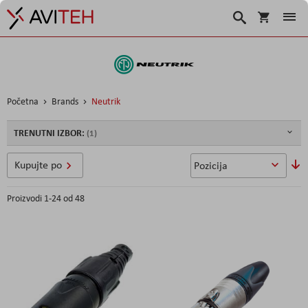
Korpa
Traži
Početna
Brands
Neutrik
TRENUTNI IZBOR:
So
Kupujte po
u
Proizvodi
1
-
24
od
48