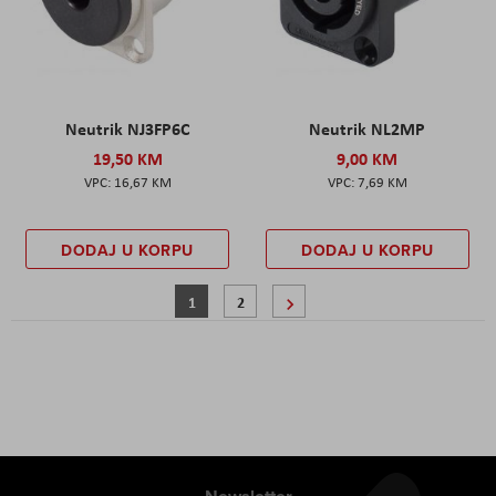
Neutrik NJ3FP6C
Neutrik NL2MP
19,50 KM
9,00 KM
16,67 KM
7,69 KM
DODAJ U KORPU
DODAJ U KORPU
Stranica
Trenutno pregledavate stranicu
Stranica
Stranica
Sljedeće
1
2