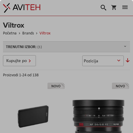
Korpa
Traži
Viltrox
Početna
Brands
Viltrox
TRENUTNI IZBOR:
So
Kupujte po
u
Proizvodi
1
-
24
od
138
NOVO
NOVO