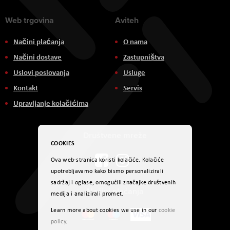
Web trgovina
Aviteh
Načini plaćanja
O nama
Načini dostave
Zastupništva
Uslovi poslovanja
Usluge
Kontakt
Servis
Upravljanje kolačićima
Društvene mreže
COOKIES
Ova web-stranica koristi kolačiće. Kolačiće
upotrebljavamo kako bismo personalizirali
sadržaj i oglase, omogućili značajke društvenih
Načini plaćanja
medija i analizirali promet.
Learn more about cookies we use in our
cookie
policy
.