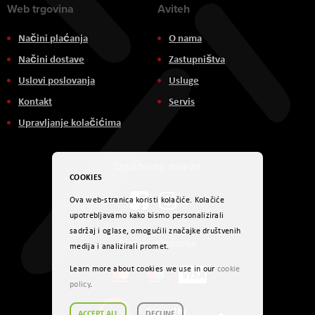
Web trgovina
Aviteh
Načini plaćanja
O nama
Načini dostave
Zastupništva
Uslovi poslovanja
Usluge
Kontakt
Servis
Upravljanje kolačićima
Društvene mreže
COOKIES
Ova web-stranica koristi kolačiće. Kolačiće
upotrebljavamo kako bismo personalizirali
sadržaj i oglase, omogućili značajke društvenih
Načini plaćanja
medija i analizirali promet.
Learn more about cookies we use in our
cookie
policy
.
ACCEPT ALL
DECLINE