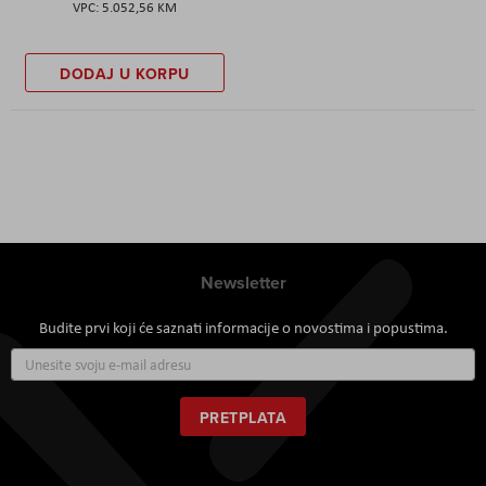
5.052,56 KM
DODAJ U KORPU
Newsletter
Budite prvi koji će saznati informacije o novostima i popustima.
Prijavite
se
za
naš
PRETPLATA
newsletter: