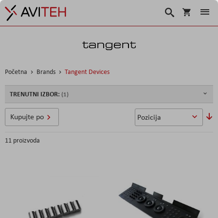
Korpa
Traži
Početna
Brands
Tangent Devices
TRENUTNI IZBOR:
So
Kupujte po
u
11
proizvoda