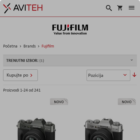
Korpa
Traži
Početna
Brands
Fujifilm
TRENUTNI IZBOR:
So
Kupujte po
u
Proizvodi
1
-
24
od
241
NOVO
NOVO