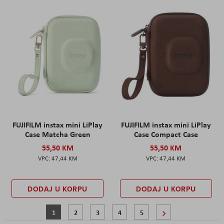
FUJIFILM instax mini LiPlay
FUJIFILM instax mini LiPlay
Case Matcha Green
Case Compact Case
55,50 KM
55,50 KM
47,44 KM
47,44 KM
DODAJ U KORPU
DODAJ U KORPU
Stranica
Trenutno pregledavate stranicu
Stranica
Stranica
Stranica
Stranica
Stranica
Sljedeće
1
2
3
4
5