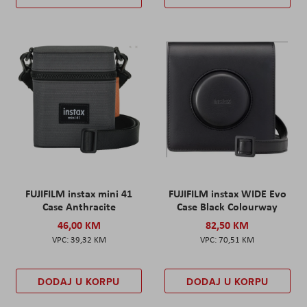
FUJIFILM instax mini 41
FUJIFILM instax WIDE Evo
Case Anthracite
Case Black Colourway
46,00 KM
82,50 KM
39,32 KM
70,51 KM
DODAJ U KORPU
DODAJ U KORPU