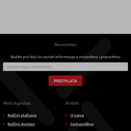
Newsletter
Budite prvi koji će saznati informacije o novostima i popustima.
Prijavite
se
za
naš
PRETPLATA
newsletter:
Web trgovina
Aviteh
Načini plaćanja
O nama
Načini dostave
Zastupništva