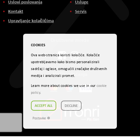
Uslovi poslovanja
Usluge
Kontakt
Servis
Upravljanje kolačićima
Društvene mreže
COOKIES
Ova web-stranica koristi kolačiće. Kolačiće
upotrebljavamo kako bismo personalizirali
sadržaj i oglase, omogućili značajke društvenih
Načini plaćanja
medija i analizirali promet.
Learn more about cookies we use in our
cookie
policy
.
ACCEPT ALL
DECLINE
Postavke ☸