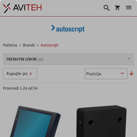
Korpa
Traži
Početna
Brands
Autoscript
TRENUTNI IZBOR:
So
Kupujte po
u
Proizvodi
1
-
24
od
54