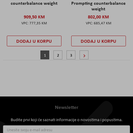
counterbalance weight
Prompting counterbalance
weight
909,50 KM
802,00 KM
777,35 KM
685,47 KM
DODAJ U KORPU
DODAJ U KORPU
Stranica
Trenutno pregledavate stranicu
Stranica
Stranica
Stranica
Sljedeće
1
2
3
Newsletter
Budite prvi koji će saznati informacije o novostima i popustima.
Prijavite