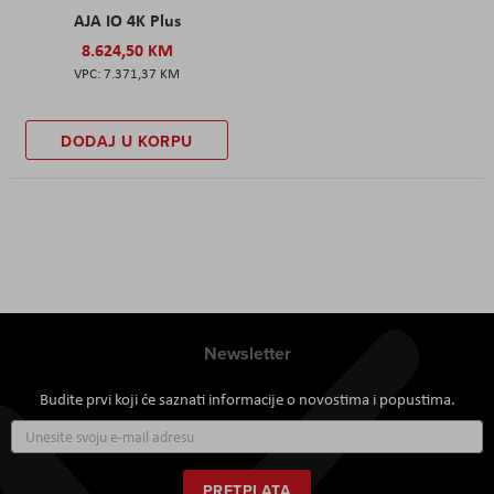
AJA IO 4K Plus
8.624,50 KM
7.371,37 KM
DODAJ U KORPU
Newsletter
Budite prvi koji će saznati informacije o novostima i popustima.
Prijavite
se
za
naš
PRETPLATA