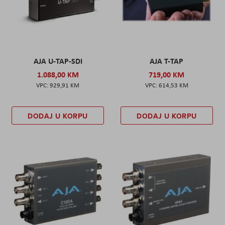
AJA U-TAP-SDI
AJA T-TAP
1.088,00 KM
719,00 KM
929,91 KM
614,53 KM
DODAJ U KORPU
DODAJ U KORPU