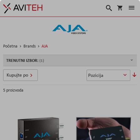
Korpa
Traži
Početna
Brands
AJA
TRENUTNI IZBOR:
So
Kupujte po
u
5
proizvoda