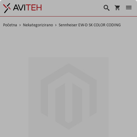
Korpa
Traži
Početna
Nekategorizirano
Sennheiser EW-D SK COLOR CODING
Skip
to
the
end
of
the
images
gallery