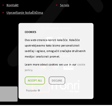
Kontakt
Servis
Upravljanje kolačićima
Društvene mreže
COOKIES
Ova web-stranica koristi kolačiće. Kolačiće
upotrebljavamo kako bismo personalizirali
sadržaj i oglase, omogućili značajke društvenih
Načini plaćanja
medija i analizirali promet.
Learn more about cookies we use in our
cookie
policy
.
ACCEPT ALL
DECLINE
Postavke ☸
Autorsko pravo © 2024. AVITEH BH d.o.o. Sva prava zadržana.