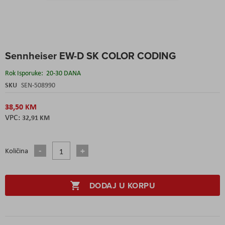
Skip
Sennheiser EW-D SK COLOR CODING
to
the
Rok Isporuke:
20-30 DANA
beginning
of
SKU
SEN-508990
the
images
38,50 KM
gallery
32,91 KM
Količina
DODAJ U KORPU