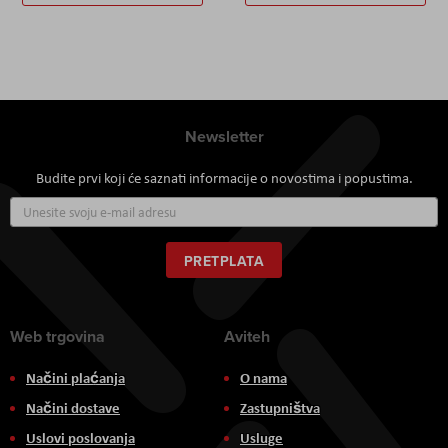
Newsletter
Budite prvi koji će saznati informacije o novostima i popustima.
Prijavite
se
za
naš
PRETPLATA
newsletter:
Web trgovina
Aviteh
Načini plaćanja
O nama
Načini dostave
Zastupništva
Uslovi poslovanja
Usluge