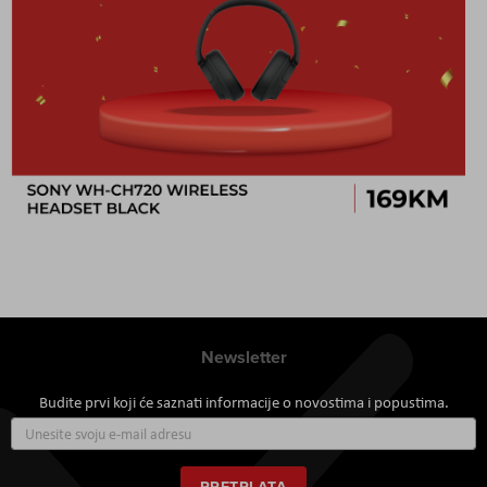
Newsletter
Budite prvi koji će saznati informacije o novostima i popustima.
Prijavite
se
za
naš
PRETPLATA