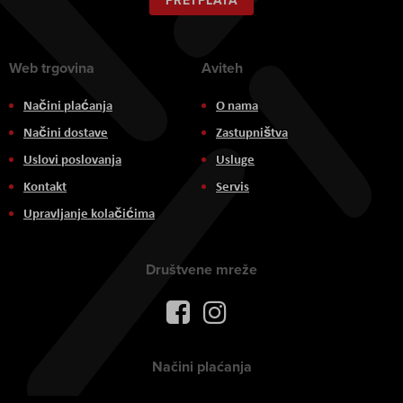
newsletter:
Web trgovina
Aviteh
Načini plaćanja
O nama
Načini dostave
Zastupništva
Uslovi poslovanja
Usluge
Kontakt
Servis
Upravljanje kolačićima
Društvene mreže
Načini plaćanja