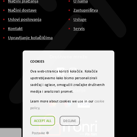
Načini plaćanja
O nama
Načini dostave
Zastupništva
Uslovi poslovanja
Usluge
Kontakt
Servis
Upravljanje kolačićima
Društvene mreže
COOKIES
Ova web-stranica koristi kolačiće. Kolačiće
upotrebljavamo kako bismo personalizirali
sadržaj i oglase, omogućili značajke društvenih
Načini plaćanja
medija i analizirali promet.
Learn more about cookies we use in our
cookie
policy
.
ACCEPT ALL
DECLINE
Postavke ☸