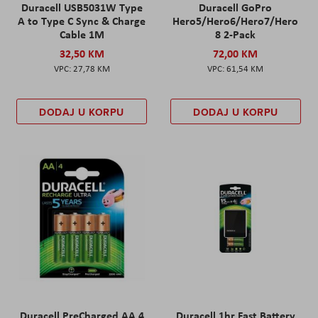
Duracell USB5031W Type
Duracell GoPro
A to Type C Sync & Charge
Hero5/Hero6/Hero7/Hero
Cable 1M
8 2-Pack
32,50 KM
72,00 KM
27,78 KM
61,54 KM
DODAJ U KORPU
DODAJ U KORPU
Duracell PreCharged AA 4
Duracell 1hr Fast Battery