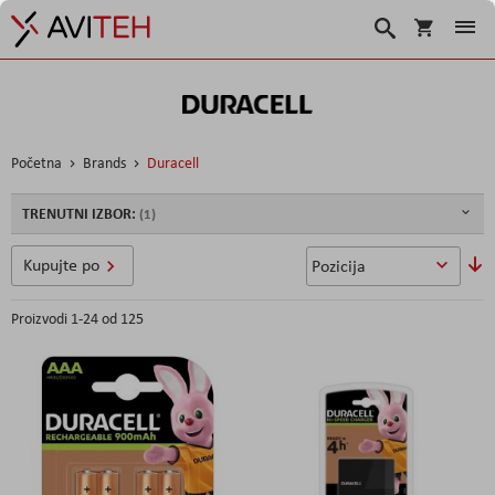
Korpa
Traži
Početna
Brands
Duracell
TRENUTNI IZBOR:
So
Kupujte po
u
Proizvodi
1
-
24
od
125