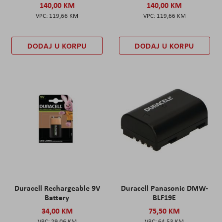
140,00 KM
140,00 KM
119,66 KM
119,66 KM
DODAJ U KORPU
DODAJ U KORPU
Duracell Rechargeable 9V
Duracell Panasonic DMW-
Battery
BLF19E
34,00 KM
75,50 KM
29,06 KM
64,53 KM