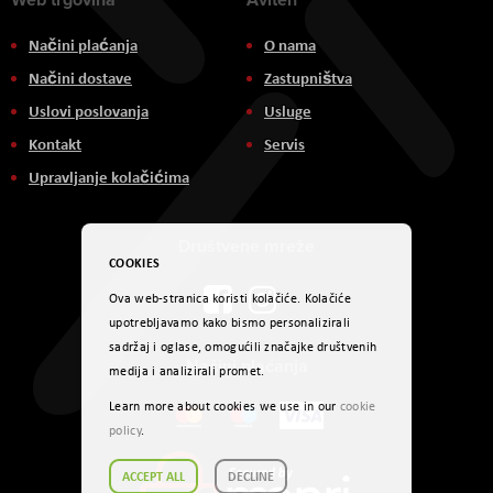
Načini plaćanja
O nama
Načini dostave
Zastupništva
Uslovi poslovanja
Usluge
Kontakt
Servis
Upravljanje kolačićima
Društvene mreže
COOKIES
Ova web-stranica koristi kolačiće. Kolačiće
upotrebljavamo kako bismo personalizirali
sadržaj i oglase, omogućili značajke društvenih
Načini plaćanja
medija i analizirali promet.
Learn more about cookies we use in our
cookie
policy
.
ACCEPT ALL
DECLINE