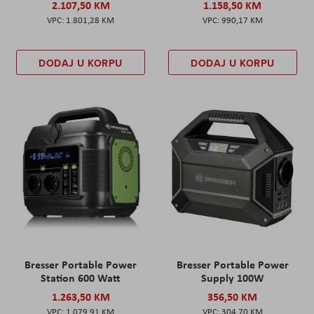
2.107,50 KM
1.158,50 KM
1.801,28 KM
990,17 KM
DODAJ U KORPU
DODAJ U KORPU
Bresser Portable Power
Bresser Portable Power
Station 600 Watt
Supply 100W
1.263,50 KM
356,50 KM
1.079,91 KM
304,70 KM