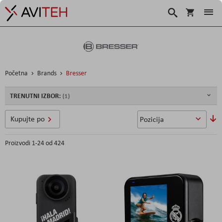
Korpa
Traži
Početna
Brands
Bresser
TRENUTNI IZBOR:
So
Kupujte po
u
Proizvodi
1
-
24
od
424