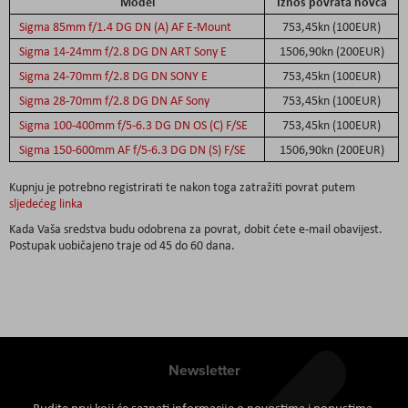
Model
Iznos povrata novca
Sigma 85mm f/1.4 DG DN (A) AF E-Mount
753,45kn (100EUR)
Sigma 14-24mm f/2.8 DG DN ART Sony E
1506,90kn (200EUR)
Sigma 24-70mm f/2.8 DG DN SONY E
753,45kn (100EUR)
Sigma 28-70mm f/2.8 DG DN AF Sony
753,45kn (100EUR)
Sigma 100-400mm f/5-6.3 DG DN OS (C) F/SE
753,45kn (100EUR)
Sigma 150-600mm AF f/5-6.3 DG DN (S) F/SE
1506,90kn (200EUR)
Kupnju je potrebno registrirati te nakon toga zatražiti povrat putem
sljedećeg linka
Kada Vaša sredstva budu odobrena za povrat, dobit ćete e-mail obavijest.
Postupak uobičajeno traje od 45 do 60 dana.
Newsletter