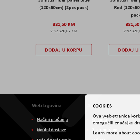
(120x60cm) (2pcs pack)
Red (120x60
pac
381,50 KM
381,5
326,07 KM
326
DODAJ U KORPU
DODAJ U
Web trgovina
Aviteh
COOKIES
Ova web-stranica koris
Načini plaćanja
O nama
omogućili značajke dru
Načini dostave
Zastupništva
Learn more about coo
Uslovi poslovanja
Usluge