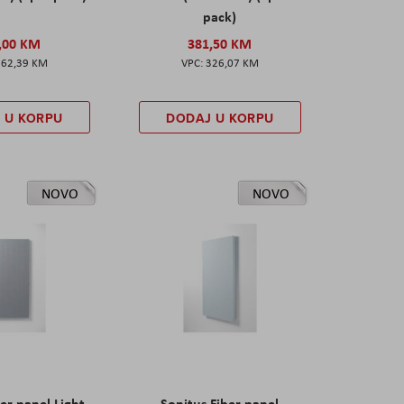
pack)
,00 KM
381,50 KM
162,39 KM
326,07 KM
 U KORPU
DODAJ U KORPU
NOVO
NOVO
er panel Light
Sonitus Fiber panel