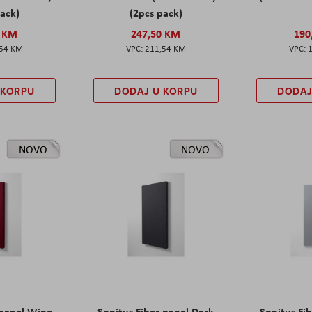
pack)
(2pcs pack)
0 KM
247,50 KM
190
,54 KM
211,54 KM
 KORPU
DODAJ U KORPU
DODAJ
NOVO
NOVO
 panel Wine
Sonitus Fiber panel Dark
Sonitus Fib