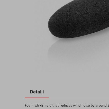
Skip
to
Detalji
the
beginning
Foam windshield that reduces wind noise by around
of