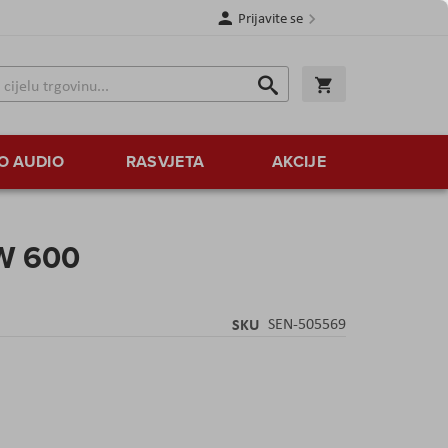
Prijavite se
Traži
Korpa
Traži
O AUDIO
RASVJETA
AKCIJE
W 600
SKU
SEN-505569