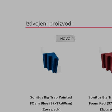
the
images
gallery
Izdvojeni proizvodi
NOVO
Sonitus Big Trap Painted
Sonitus Big T
FOam Blue (37x37x60cm)
Foam Red (3
(2pcs pack)
(2pcs 