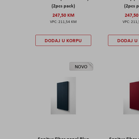
(2pcs pack)
(2pcs 
247,50 KM
247,5
211,54 KM
211
DODAJ U KORPU
DODAJ U
NOVO
Sonitus Fiber panel Blue
Sonitus Fiber