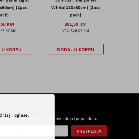
x60cm) (2pcs
White(120x60cm) (2pcs
ack)
pack)
,50 KM
381,50 KM
326,07 KM
326,07 KM
 U KORPU
DODAJ U KORPU
er
ržaj i oglase,
i koji će saznati informacije o novostima i popustima.
PRETPLATA