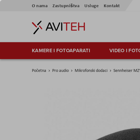
Preskoči
O nama
Zastupništva
Usluge
Kontakt
na
sadržaj
KAMERE I FOTOAPARATI
VIDEO I FO
Početna
Pro audio
Mikrofonski dodaci
Sennheiser M
Skip
to
the
end
of
the
images
gallery