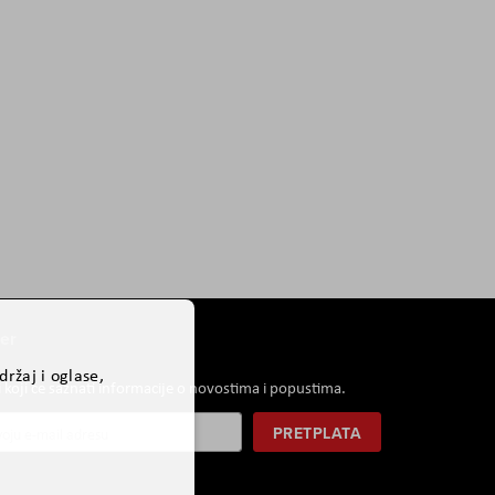
er
ržaj i oglase,
i koji će saznati informacije o novostima i popustima.
PRETPLATA