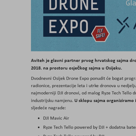
Aviteh je glavni partner prvog hrvatskog sajma dro
2018. na prostoru osječkog sajma u Osijeku.
Dvodnevni Osijek Drone Expo ponudit će bogat progra
radionice, prezentacije leta i utrke dronova u nedjelju
najmoderniji DJI dronovi, od malog Ryze Tech Tello 
U sklopu sajma organiziramo i
industrijsku namjenu.
sljedeće nagrade:
DJI Mavic Air
Ryze Tech Tello powered by DJI + dodatna bate