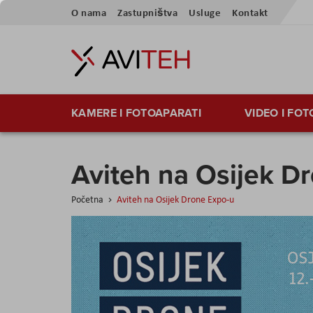
Preskoči
O nama
Zastupništva
Usluge
Kontakt
na
sadržaj
KAMERE I FOTOAPARATI
VIDEO I FO
Aviteh na Osijek D
Početna
Aviteh na Osijek Drone Expo-u