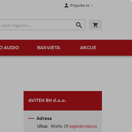
Prijavite se
Traži
Korpa
Traži
O AUDIO
RASVJETA
AKCIJE
AVITEH BH d.o.o.
Adresa
Ulica:
Malta 29
pogledaj lokaciju