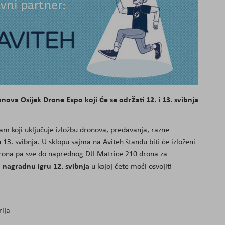
nova Osijek Drone Expo koji će se održati 12. i 13. svibnja
m koji uključuje izložbu dronova, predavanja, razne
 13. svibnja. U sklopu sajma na Aviteh štandu biti će izloženi
drona pa sve do naprednog DJI Matrice 210 drona za
 nagradnu igru 12. svibnja
u kojoj ćete moći osvojiti
rija