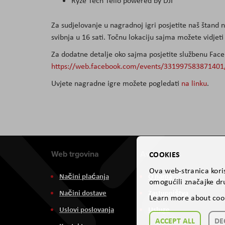
Ryze Tech Tello powered by DJI
Za sudjelovanje u nagradnoj igri posjetite naš štand n
svibnja u 16 sati. Točnu lokaciju sajma možete vidjeti
Za dodatne detalje oko sajma posjetite službenu Fac
https://web.facebook.com/events/331997583871401
Uvjete nagradne igre možete pogledati
na linku
.
Web trgovina
Aviteh
COOKIES
Ova web-stranica koris
Načini plaćanja
O nama
omogućili značajke dru
Načini dostave
Zastupništva
Learn more about coo
Uslovi poslovanja
Usluge
ACCEPT ALL
DE