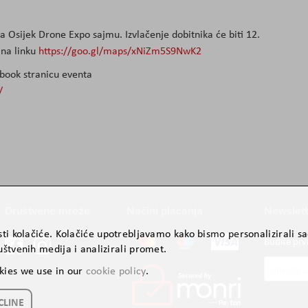
a Osijek Drone Expo sajmu. Izvlačenje dobitnika će biti 12.
 na linku
https://goo.gl/maps/xNiZm5S9NwK2
ebook stranicu eventa
/
Društvene mreže
Načini plaćanja
Newslett
ti kolačiće. Kolačiće upotrebljavamo kako bismo personalizirali sad
Budite prv
štvenih medija i analizirali promet.
Prijavite
kies we use in our
cookie policy
.
se
za
CLINE