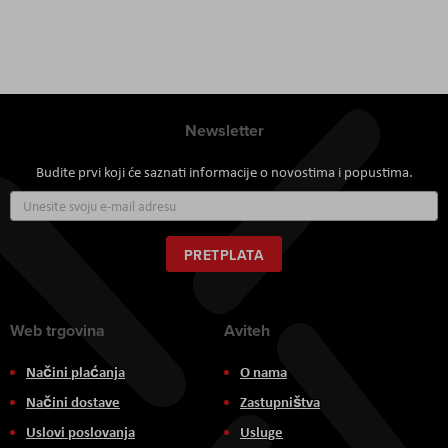
Newsletter
Budite prvi koji će saznati informacije o novostima i popustima.
Prijavite
se
za
naš
PRETPLATA
newsletter:
Web trgovina
Aviteh
Načini plaćanja
O nama
Načini dostave
Zastupništva
Uslovi poslovanja
Usluge