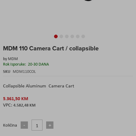
Skip
MDM 110 Camera Cart / collapsible
to
the
by
MDM
beginning
Rok Isporuke:
20-30 DANA
of
the
SKU
MDM110COL
images
gallery
Collapsible Aluminum Camera Cart
5.361,50 KM
4.582,48 KM
Količina