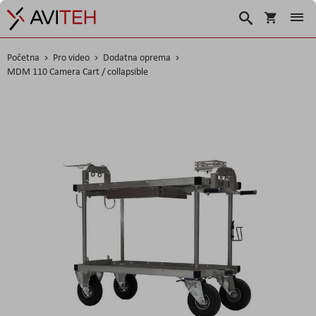
Korpa
Traži
Početna
Pro video
Dodatna oprema
MDM 110 Camera Cart / collapsible
Skip
to
the
end
of
the
images
gallery