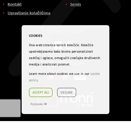
Kontakt
Servis
Upravljanje kolačićima
Društvene mreže
COOKIES
Ova web-stranica koristi kolačiće. Kolačiće
upotrebljavamo kako bismo personalizirali
sadržaj i oglase, omogućili značajke društvenih
Načini plaćanja
medija i analizirali promet.
Learn more about cookies we use in our
cookie
policy
.
ACCEPT ALL
DECLINE
Postavke ☸
Autorsko pravo © 2024. AVITEH BH d.o.o. Sva prava zadržana.