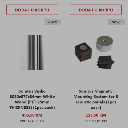
DODAJ U KORPU
DODAJ U KORPU
NOVO
NOVO
Sonitus Visilio
Sonitus Magnetic
3050x677x34mm White
Mounting System for 6
Wood (PET 25mm
acoustic panels (1pcs
THICKNESS) (1pcs pack)
pack)
496,50 KM
113,50 KM
424,36 KM
97,01 KM